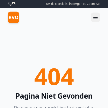
Uw dakspecialist in Bergen op Zoom e.o.
RVO
404
Pagina Niet Gevonden
De pagina die u zoekt bestaat niet of is