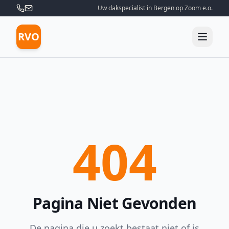
Uw dakspecialist in Bergen op Zoom e.o.
RVO
404
Pagina Niet Gevonden
De pagina die u zoekt bestaat niet of is